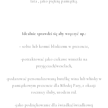
lata , jako piękną pamiątką.
Idealnie sprawdzi się aby wręczyć np.:
– sobie lub komuś bliskiemu w prezencie,
-potraktować jako ciekawe winietki na
przyjęciach/weselach,
-podarować personalizowaną butelkę wina lub whisky w
pamiątkowym prezencie dla Młodej Pary, z okazji
rocznicy śluby, urodzin itd.
-jako podziękowanie dla świadka/świadkowej